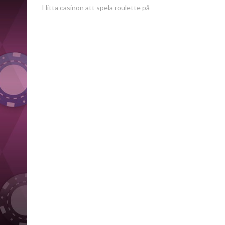
Hitta casinon att spela roulette på