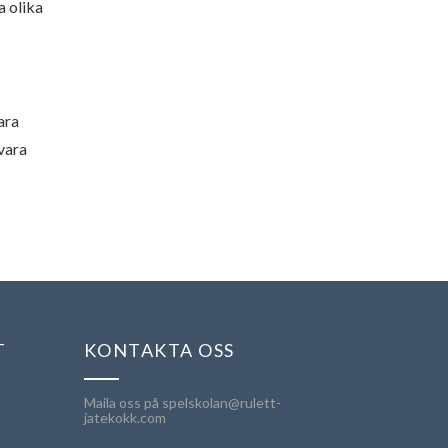
a olika
ara
vara
T
KONTAKTA OSS
Maila oss på spelskolan@rulett-
jatekokk.com