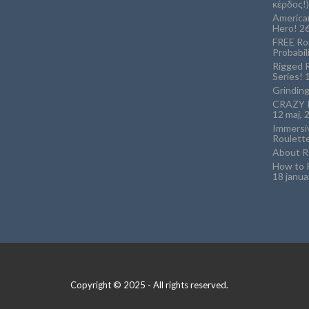
κέρδος!)
American
Hero!
26
FREE Rou
Probabili
Rigged 
Series!
1
Grindin
CRAZY R
12 maj, 
Immersiv
Roulet
About R
How to 
18 janua
Copyright © 2025 - All rights reserved.